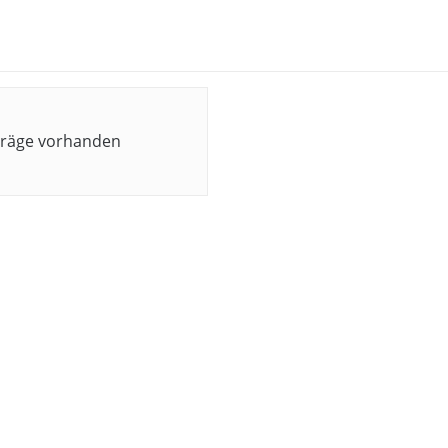
n
träge vorhanden