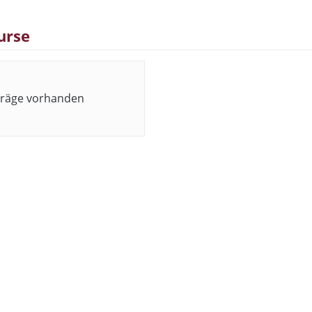
urse
träge vorhanden