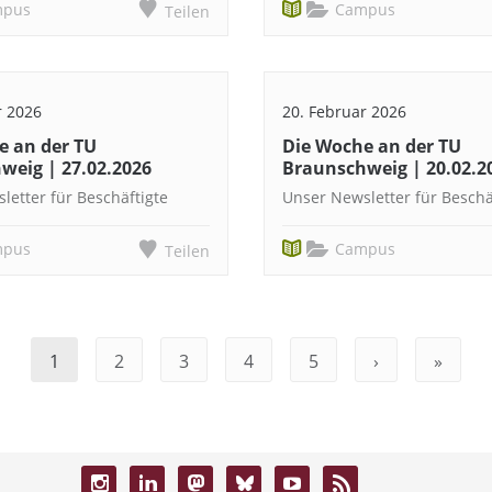
mpus
Campus
Teilen
r 2026
20. Februar 2026
e an der TU
Die Woche an der TU
weig | 27.02.2026
Braunschweig | 20.02.2
letter für Beschäftigte
Unser Newsletter für Beschä
mpus
Campus
Teilen
1
2
3
4
5
›
»