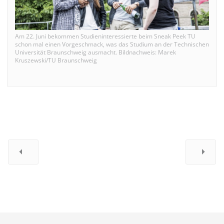
Am 22. Juni bekommen Studieninteressierte beim Sneak Peek TU
schon mal einen Vorgeschmack, was das Studium an der Technischen
Universität Braunschweig ausmacht. Bildnachweis: Marek
Kruszewski/TU Braunschweig