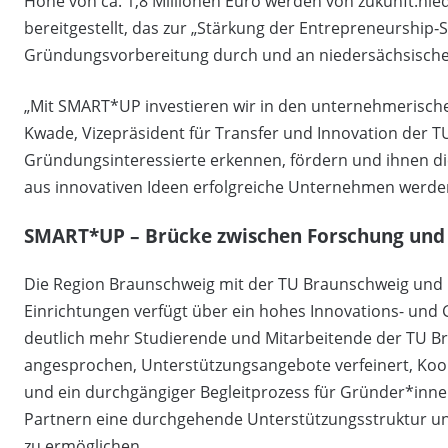
Höhe von ca. 1,8 Millionen Euro werden von zukunft.ni
bereitgestellt, das zur „Stärkung der Entrepreneurship‐
Gründungsvorbereitung durch und an niedersächsischen
„Mit SMART*UP investieren wir in den unternehmerischen
Kwade, Vizepräsident für Transfer und Innovation der T
Gründungsinteressierte erkennen, fördern und ihnen di
aus innovativen Ideen erfolgreiche Unternehmen werde
SMART*UP – Brücke zwischen Forschung un
Die Region Braunschweig mit der TU Braunschweig und i
Einrichtungen verfügt über ein hohes Innovations- un
deutlich mehr Studierende und Mitarbeitende der TU 
angesprochen, Unterstützungsangebote verfeinert, Koop
und ein durchgängiger Begleitprozess für Gründer*innen e
Partnern eine durchgehende Unterstützungsstruktur un
zu ermöglichen.