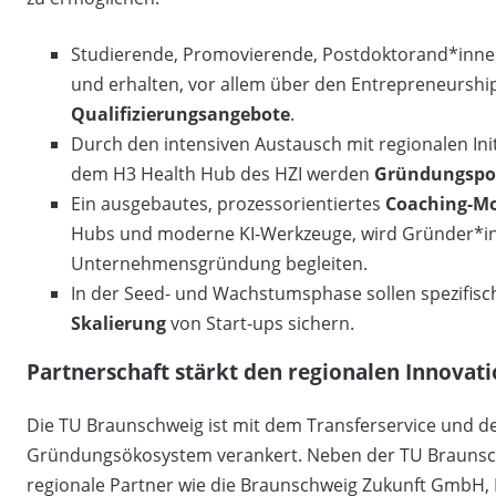
Studierende, Promovierende, Postdoktorand*innen
und erhalten, vor allem über den Entrepreneursh
Qualifizierungsangebote
.
Durch den intensiven Austausch mit regionalen Ini
dem H3 Health Hub des HZI werden
Gründungspot
Ein ausgebautes, prozessorientiertes
Coaching-Mo
Hubs und moderne KI-Werkzeuge, wird Gründer*in
Unternehmensgründung begleiten.
In der Seed- und Wachstumsphase sollen spezifis
Skalierung
von Start-ups sichern.
Partnerschaft stärkt den regionalen Innovat
Die TU Braunschweig ist mit dem Transferservice und d
Gründungsökosystem verankert. Neben der TU Braunsc
regionale Partner wie die Braunschweig Zukunft GmbH, 