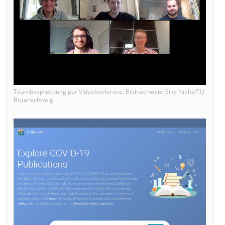
Teambesprechung per Videokonferenz. Bildnachweis: Eike Niehs/TU
Braunschweig