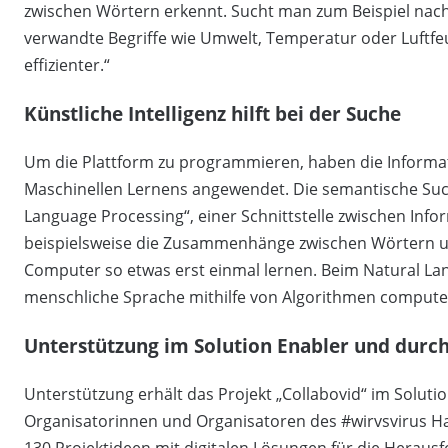
zwischen Wörtern erkennt. Sucht man zum Beispiel nac
verwandte Begriffe wie Umwelt, Temperatur oder Luftfeu
effizienter.“
Künstliche Intelligenz hilft bei der Suche
Um die Plattform zu programmieren, haben die Informa
Maschinellen Lernens angewendet. Die semantische Suc
Language Processing“, einer Schnittstelle zwischen Inf
beispielsweise die Zusammenhänge zwischen Wörtern un
Computer so etwas erst einmal lernen. Beim Natural Lan
menschliche Sprache mithilfe von Algorithmen computer
Unterstützung im Solution Enabler und durc
Unterstützung erhält das Projekt „Collabovid“ im Solu
Organisatorinnen und Organisatoren des #wirvsvirus H
130 Projektideen mit digitalen Lösungen für die Heraus