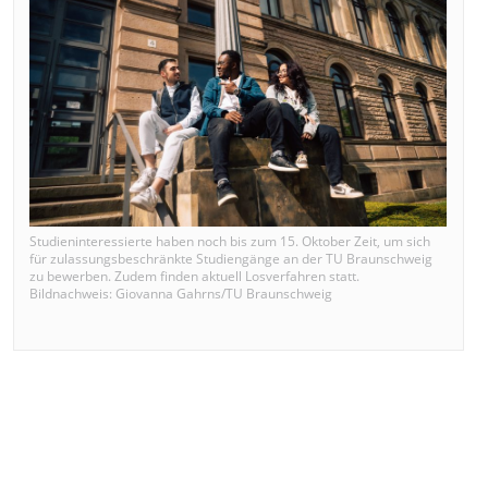
Studieninteressierte haben noch bis zum 15. Oktober Zeit, um sich
für zulassungsbeschränkte Studiengänge an der TU Braunschweig
zu bewerben. Zudem finden aktuell Losverfahren statt.
Bildnachweis: Giovanna Gahrns/TU Braunschweig