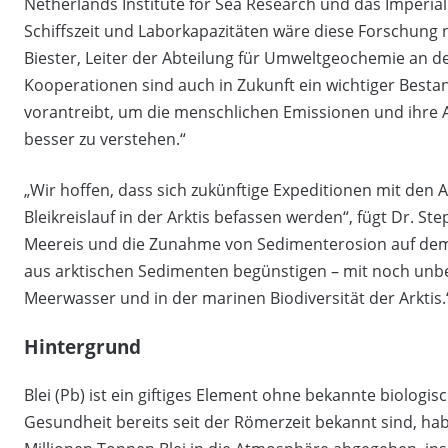
Netherlands Institute for Sea Research und das Imperia
Schiffszeit und Laborkapazitäten wäre diese Forschung 
Biester, Leiter der Abteilung für Umweltgeochemie an 
Kooperationen sind auch in Zukunft ein wichtiger Bestan
vorantreibt, um die menschlichen Emissionen und ihre
besser zu verstehen.“
„Wir hoffen, dass sich zukünftige Expeditionen mit den
Bleikreislauf in der Arktis befassen werden“, fügt Dr. St
Meereis und die Zunahme von Sedimenterosion auf dem S
aus arktischen Sedimenten begünstigen – mit noch unbe
Meerwasser und in der marinen Biodiversität der Arktis.
Hintergrund
Blei (Pb) ist ein giftiges Element ohne bekannte biologi
Gesundheit bereits seit der Römerzeit bekannt sind, h