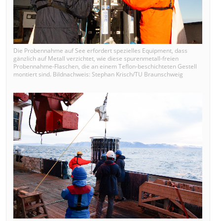
Die Probennahme auf See erfordert spezielles Equipment, dass
gänzlich auf Metall verzichtet, wie diese spurenmetall-freien
Probennahme-Flaschen, die an einem Teflon-beschichteten Gestell
montiert sind. Bildnachweis: Stephan Krisch/TU Braunschweig