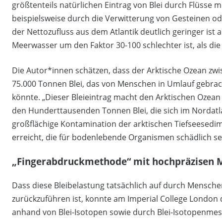
größtenteils natürlichen Eintrag von Blei durch Flüsse mi
beispielsweise durch die Verwitterung von Gesteinen od
der Nettozufluss aus dem Atlantik deutlich geringer ist al
Meerwasser um den Faktor 30-100 schlechter ist, als die L
Die Autor*innen schätzen, dass der Arktische Ozean zw
75.000 Tonnen Blei, das von Menschen in Umlauf gebrac
könnte. „Dieser Bleieintrag macht den Arktischen Ozean 
den Hunderttausenden Tonnen Blei, die sich im Nordatlan
großflächige Kontamination der arktischen Tiefseesedime
erreicht, die für bodenlebende Organismen schädlich se
„Fingerabdruckmethode“ mit hochpräzisen 
Dass diese Bleibelastung tatsächlich auf durch Mensch
zurückzuführen ist, konnte am Imperial College Londo
anhand von Blei-Isotopen sowie durch Blei-Isotopenm