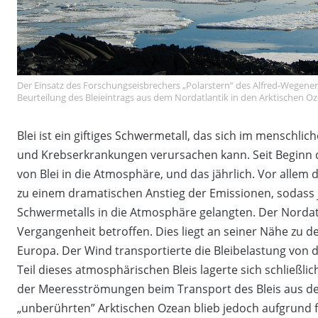
Der Einsatz des Forschungseisbrechers „Polarstern“ des Alfred-Wegener
Beurteilung des Bleieintrags aus dem Nordatlantik in den Arktischen O
Blei ist ein giftiges Schwermetall, das sich im menschl
und Krebserkrankungen verursachen kann. Seit Beginn 
von Blei in die Atmosphäre, und das jährlich. Vor allem 
zu einem dramatischen Anstieg der Emissionen, sodass
Schwermetalls in die Atmosphäre gelangten. Der Nordatl
Vergangenheit betroffen. Dies liegt an seiner Nähe zu
Europa. Der Wind transportierte die Bleibelastung von 
Teil dieses atmosphärischen Bleis lagerte sich schließl
der Meeresströmungen beim Transport des Bleis aus de
„unberührten” Arktischen Ozean blieb jedoch aufgrund 