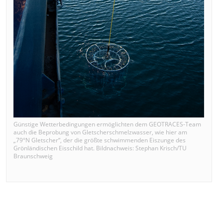
Günstige Wetterbedingungen ermöglichten dem GEOTRACES-Team
auch die Beprobung von Gletscherschmelzwasser, wie hier am
„79°N Gletscher“, der die größte schwimmenden Eiszunge des
Grönländischen Eisschild hat. Bildnachweis: Stephan Krisch/TU
Braunschweig