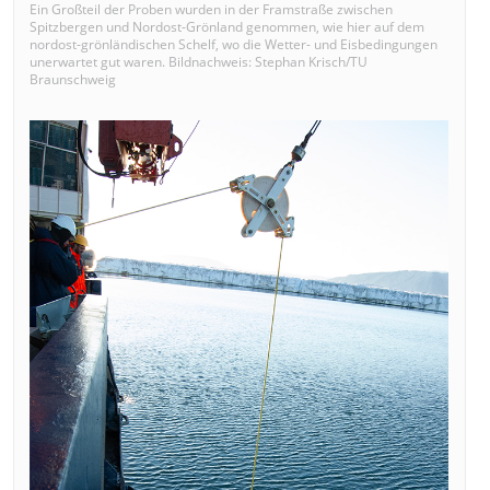
Ein Großteil der Proben wurden in der Framstraße zwischen
Spitzbergen und Nordost-Grönland genommen, wie hier auf dem
nordost-grönländischen Schelf, wo die Wetter- und Eisbedingungen
unerwartet gut waren. Bildnachweis: Stephan Krisch/TU
Braunschweig