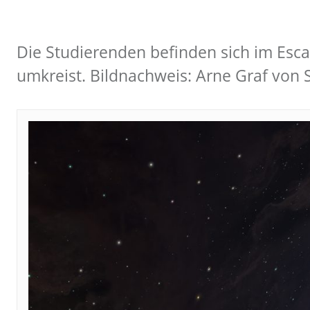
Die Studierenden befinden sich im Esc
umkreist. Bildnachweis: Arne Graf von