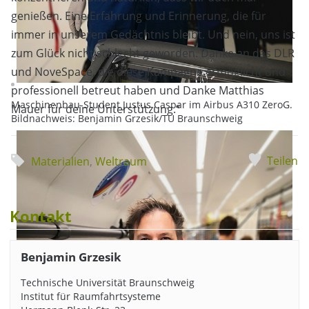
genießen. Eine Erfahrung und Erinnerung, die für
immer in unserem Gedächtnis bleibt. Und nein, uns ist
zum Glück nicht schlecht geworden. Danke an das DLR
und NoveSpace, die diese Kampagne ermöglicht und
professionell betreut haben und Danke Matthias
Maschinenbau-Student Justus Caspar im Airbus A310 ZeroG.
Mauer für deine Unterstützung.“
Bildnachweis: Benjamin Grzesik/TU Braunschweig
Teilen
Materialien
,
Weltraum
Kontakt
Benjamin Grzesik
Technische Universität Braunschweig
Institut für Raumfahrtsysteme