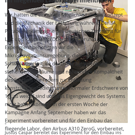
Im fliegenden Labor experimentieren
Wir hatten die einmalige Möglichkeit dieses Konzept
und die Mechanik der Entfaltung während der 34.
Parabelflugkampagne des Deutschen Zentrums für
Luft und Raumfahrt (DLR) zu überprüfen. Für das
Experiment benötigten wir die
Mikrogravitationsumgebung, die sogenannte
Schwerelosigkeit, da durch die zur Verfügung
stehenden Bauräume und notwendige Kompaktheit
des Systems die Federn zur Entfaltung
konstruktionsbedingt unter normaler Erdschwere von
1g „zu weich“ sind und das Eigengewicht des Systems
nicht halten können. In der ersten Woche der
Kampagne Anfang September haben wir das
Experiment vorbereitet und für den Einbau das
fliegende Labor, den Airbus A310 ZeroG, vorbereitet,
Justus Caspar bereitet das Experiment für den Einbau ins