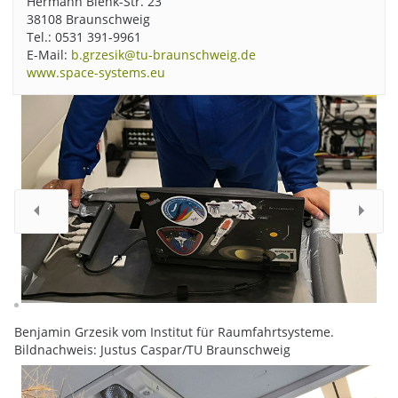
Hermann Blenk-Str. 23
38108 Braunschweig
Tel.: 0531 391-9961
E-Mail:
b.grzesik@tu-braunschweig.de
www.space-systems.eu
Benjamin Grzesik vom Institut für Raumfahrtsysteme.
Bildnachweis: Justus Caspar/TU Braunschweig