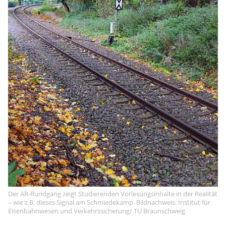
Der AR-Rundgang zeigt Studierenden Vorlesungsinhalte in der Realität
– wie z.B. dieses Signal am Schmiedekamp. Bildnachweis: Institut für
Eisenbahnwesen und Verkehrssicherung/ TU Braunschweig