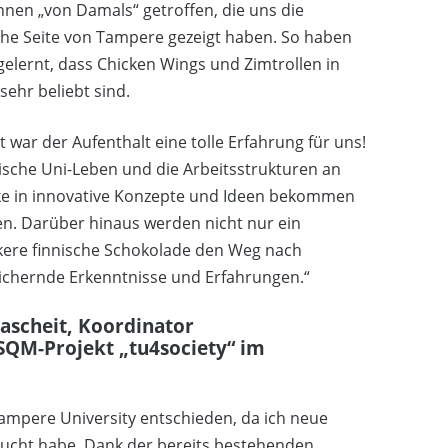
nen „von Damals“ getroffen, die uns die
che Seite von Tampere gezeigt haben. So haben
gelernt, dass Chicken Wings und Zimtrollen in
ehr beliebt sind.
 war der Aufenthalt eine tolle Erfahrung für uns!
nnische Uni-Leben und die Arbeitsstrukturen an
ke in innovative Konzepte und Ideen bekommen
n. Darüber hinaus werden nicht nur ein
ckere finnische Schokolade den Weg nach
eichernde Erkenntnisse und Erfahrungen.“
tascheit, Koordinator
SQM-Projekt „tu4society“ im
Tampere University entschieden, da ich neue
sucht habe. Dank der bereits bestehenden