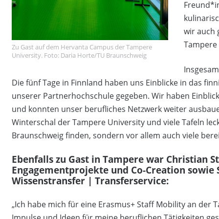
Freund*in
kulinaris
wir auch 
Tampere s
Zu Gast auf dem Hervanta Campus der Tampere
University. Foto: Daria Horte/TU Braunschweig
Insgesamt
Die fünf Tage in Finnland haben uns Einblicke in das fi
unserer Partnerhochschule gegeben. Wir haben Einblic
und konnten unser berufliches Netzwerk weiter ausbaue
Winterschal der Tampere University und viele Tafeln le
Braunschweig finden, sondern vor allem auch viele ber
Ebenfalls zu Gast in Tampere war Christian S
Engagementprojekte und Co-Creation sowie 
Wissenstransfer | Transferservice:
„Ich habe mich für eine Erasmus+ Staff Mobility an der 
Impulse und Ideen für meine beruflichen Tätigkeiten ge