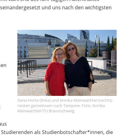
auseinandergesetzt und uns nach den wichtigsten
nen
Daria Horte (links) und Annika Kleinwächter (rechts)
reisten gemeinsam nach Tampere. Foto: Annika
t
Kleinwächter/TU Braunschweig
aus
 Studierenden als Studienbotschafter*innen, die