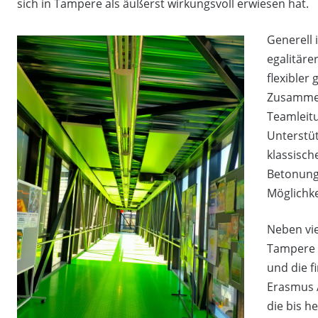
sich in Tampere als äußerst wirkungsvoll erwiesen hat.
Generell 
egalitäre
flexibler 
Zusammen
Teamleitu
Unterstüt
klassisch
Betonung 
Möglichke
Neben vie
Tampere 
und die f
Erasmus A
die bis h