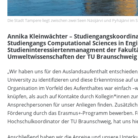
Die Stadt Tampere liegt zwischen zwei Seen Näsijärvi und Pyhäjärvi im
Annika Kleinwächter – Studiengangskoordinat
Studiengangs Computational Sciences in Engi
Studieninteressiertenmanagment der Fakult
Umweltwissenschaften der TU Braunschweig b
„Wir haben uns für den Auslandsaufenthalt entschieden
University zu identifizieren und diese Erkenntnisse auf
Organisation im Vorfeld des Aufenthaltes war einfach 
knüpfen, als auch auf Kontakte durch Kollegin*innen zu
Ansprechpersonen für unser Anliegen finden. Zusätzlich
Förderung durch das Erasmus+-Programm bewerben. Fr
Hochschulkoordinator der TU Braunschweig, hat uns hier
Anschließend haben wir die Anreise und unsere Unterku