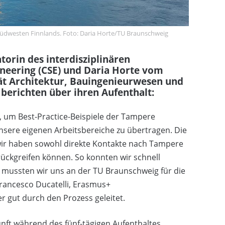
 Südwesten Finnlands. Foto: Daria Horte/TU Braunschweig
orin des interdisziplinären
neering (CSE) und Daria Horte vom
ät Architektur, Bauingenieurwesen und
erichten über ihren Aufenthalt:
, um Best-Practice-Beispiele der Tampere
 unsere eigenen Arbeitsbereiche zu übertragen. Die
–wir haben sowohl direkte Kontakte nach Tampere
rückgreifen können. So konnten wir schnell
 mussten wir uns an der TU Braunschweig für die
ancesco Ducatelli, Erasmus+
 gut durch den Prozess geleitet.
nft während des fünf-tägigen Aufenthaltes