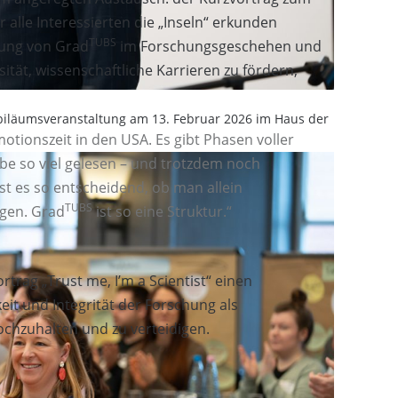
alle Interessierten die „Inseln“ erkunden
TUBS
tung von Grad
im Forschungsgeschehen und
ität, wissenschaftliche Karrieren zu fördern,
Jubiläumsveranstaltung am 13. Februar 2026 im Haus der
otionszeit in den USA. Es gibt Phasen voller
abe so viel gelesen – und trotzdem noch
t es so entscheidend, ob man allein
TUBS
agen. Grad
ist so eine Struktur.“
trag „Trust me, I’m a Scientist“ einen
eit und Integrität der Forschung als
chzuhalten und zu verteidigen.