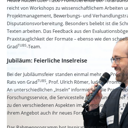
Heute nutzen über 1.200 Promovierende der TU Brauns
reicht von Workshops zu wissenschaftlichem Arbeiten 
Projektmanagement, Bewerbungs- und Verhandlungstrai
Disputationsvorbereitung. Besonders beliebt ist die Sc
Texten arbeiten. Das Feedback aus den Evaluationsbögen
Praxistauglichkeit der Formate – ebenso wie den schne
TUBS
Grad
-Team.
Jubiläum: Feierliche Inselreise
Bei der Jubiläumsfeier standen einmal mehr die Promov
TUBS
Rats von Grad
, Prof. Ulrich Römer, lud die Promovi
An unterschiedlichen „Inseln“ informierten die Promot
Forschungsservice, die Servicestelle Alumni und Caree
zu den verschiedenen Aspekten im Promotionsalltag. E
ihrem Angebot auch ihr neues Forschungstagebuch vor
Das Rahmenprogramm bot Inspirationen und Anlass zu