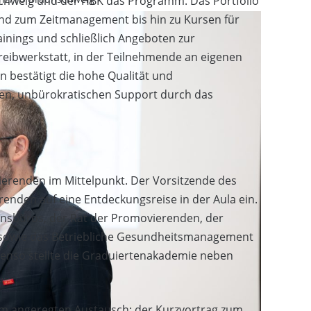
chweig und der HBK das Programm. Das Portfolio
und zum Zeitmanagement bis hin zu Kursen für
nings und schließlich Angeboten zur
hreibwerkstatt, in der Teilnehmende an eigenen
 bestätigt die hohe Qualität und
llen, unbürokratischen Support durch das
ierenden im Mittelpunkt. Der Vorsitzende des
erenden auf eine Entdeckungsreise in der Aula ein.
ionsbüros, der Rat der Promovierenden, der
r sowie das Betriebliche Gesundheitsmanagement
benso stellte die Graduiertenakademie neben
.
m angeregten Austausch: der Kurzvortrag zum