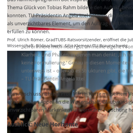
Thema Glück von Tobias Rahm bildete den Auftakt, bevor 
konnten. TU-Präsidentin Angela Ittel betonte die Bedeu
als unverzichtbares Element, um den Auftrag der Univers
erfüllen zu können.
Prof. Ulrich Römer, GradTUBS-Ratsvorsitzender, eröffnet die 
Wissenschaft. Bildnachweis: Silja Klemenz/TU Braunschweig
„Ich erinnere mich noch gut an meine eigene Prom
Klarheit. Und Phasen, in denen man denkt: ‚Ich h
keine Formulierung.‘ Genau in diesen Momenten is
unterwegs ist – oder ob es Strukturen gibt, die tr
– TU-Präsidentin Angela Ittel
Zum Abschluss richtete Prof. Martin Korte mit seinem Vor
eindringlichen Appell an die Wissenschaft, Glaubwürdigk
unverzichtbaren Markenkern universitärer Forschung ho
Ausblick: Neue Horizonte