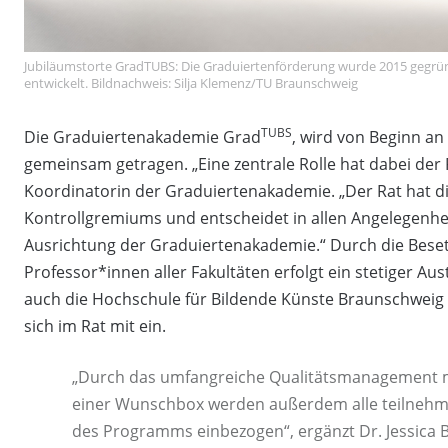
Jubiläumstorte GradTUBS: Die Graduiertenförderung wurde 2015 gegründ
entwickelt. Bildnachweis: Silja Klemenz/TU Braunschweig
TUBS
Die Graduiertenakademie Grad
, wird von Beginn an
gemeinsam getragen. „Eine zentrale Rolle hat dabei der
Koordinatorin der Graduiertenakademie. „Der Rat hat di
Kontrollgremiums und entscheidet in allen Angelegenhei
Ausrichtung der Graduiertenakademie.“ Durch die Bes
Professor*innen aller Fakultäten erfolgt ein stetiger Au
auch die Hochschule für Bildende Künste Braunschweig (
sich im Rat mit ein.
„Durch das umfangreiche Qualitätsmanagement m
einer Wunschbox werden außerdem alle teilnehm
des Programms einbezogen“, ergänzt Dr. Jessica B