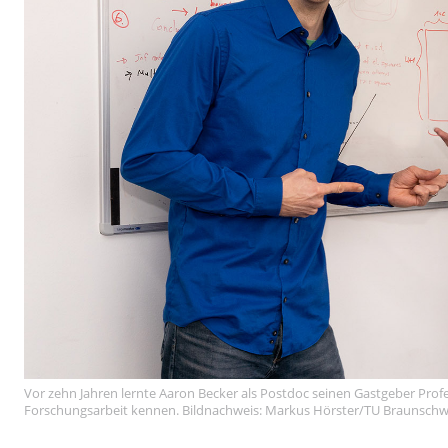
Vor zehn Jahren lernte Aaron Becker als Postdoc seinen Gastgeber Pr
Forschungsarbeit kennen. Bildnachweis: Markus Hörster/TU Braunschw