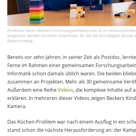
Professor Aaron Beckers Forschungsschwerpunkt ist es herauszufinden
eingesetzt werden könnten. Eine Vision, für die die Grundlagen derzei
Braunschweig
Bereits vor zehn Jahren, in seiner Zeit als Postdoc, lern
Ferne im Rahmen einer gemeinsamen Forschungsarbeit k
Informatik schon damals üblich waren. Die beiden blieb
zusammen an Projekten. Mehr als 30 gemeinsame Veröff
Außerdem eine Reihe
Videos
, die komplexe Inhalte auf
erklären. In mehreren dieser Videos zeigen Beckers Kind
Kamera.
Das Küchen-Problem war nach einem Ausflug in ein sch
stand schon die nächste Herausforderung an: der Kampf