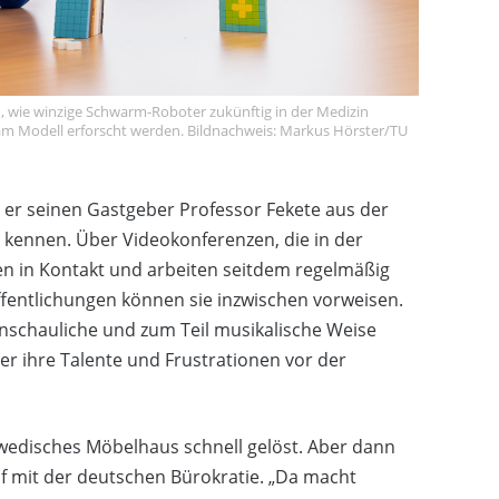
, wie winzige Schwarm-Roboter zukünftig in der Medizin
t am Modell erforscht werden. Bildnachweis: Markus Hörster/TU
te er seinen Gastgeber Professor Fekete aus der
ennen. Über Videokonferenzen, die in der
en in Kontakt und arbeiten seitdem regelmäßig
entlichungen können sie inzwischen vorweisen.
 anschauliche und zum Teil musikalische Weise
er ihre Talente und Frustrationen vor der
wedisches Möbelhaus schnell gelöst. Aber dann
 mit der deutschen Bürokratie. „Da macht