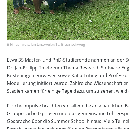
Bildnachweis: Jan Linxweiler/TU Braunschweig
Etwa 35 Master- und PhD-Studierende nahmen an der Sum
Dr. Jan-Philipp Thiele zum Thema Research Software Engi
Küsteningenieurwesen sowie Katja Tüting und Professo
Modellierung initiiert wurde. Zahlreiche Wissenschaftle
Stadien kamen für einige Tage dazu, um zu sehen, wie d
Frische Impulse brachten vor allem die anschaulichen Be
Gruppenarbeitsphasen und das gemeinsame Lehrgespräc
Gespräche über die Summer School hinaus: Viele Teiln