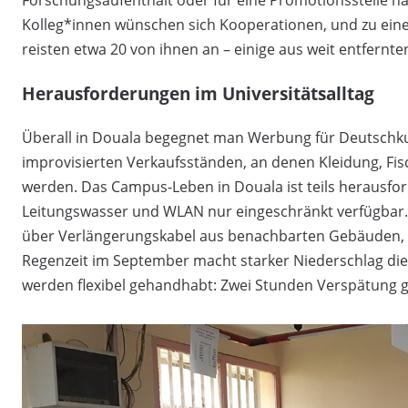
Forschungsaufenthalt oder für eine Promotionsstelle 
Kolleg*innen wünschen sich Kooperationen, und zu ein
reisten etwa 20 von ihnen an – einige aus weit entfernte
Herausforderungen im Universitätsalltag
Überall in Douala begegnet man Werbung für Deutschku
improvisierten Verkaufsständen, an denen Kleidung, F
werden. Das Campus-Leben in Douala ist teils herausfo
Leitungswasser und WLAN nur eingeschränkt verfügbar.
über Verlängerungskabel aus benachbarten Gebäuden, 
Regenzeit im September macht starker Niederschlag die
werden flexibel gehandhabt: Zwei Stunden Verspätung ge