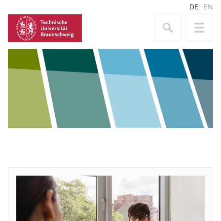
DE
EN