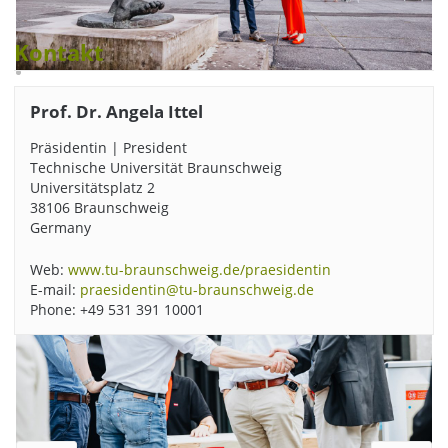
Kontakt
Nicht nur im Foyer des Audimax, sondern auch auf dem
Prof. Dr. Angela Ittel
Universitätsplatz fanden anregende Gespräche statt. Die
Präsidentin Angela Ittel im Gespräch mit Prof. Christoph
Präsidentin | President
Herrmann. Bildnachweis: Andreas Rudolph/TU Braunschweig
Technische Universität Braunschweig
Universitätsplatz 2
38106 Braunschweig
Germany
Web:
www.tu-braunschweig.de/praesidentin
E-mail:
praesidentin@tu-braunschweig.de
Phone: +49 531 391 10001