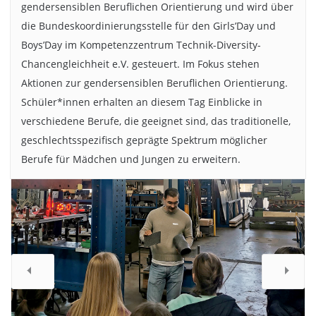
gendersensiblen Beruflichen Orientierung und wird über
die Bundeskoordinierungsstelle für den Girls’Day und
Boys’Day im Kompetenzzentrum Technik-Diversity-
Chancengleichheit e.V. gesteuert. Im Fokus stehen
Aktionen zur gendersensiblen Beruflichen Orientierung.
Schüler*innen erhalten an diesem Tag Einblicke in
Selbst zu Brückenbauer*innen wurden die Schüler*innen am
verschiedene Berufe, die geeignet sind, das traditionelle,
Institut für Stahlbau. Bildnachweis: Anne Braatz/TU
geschlechtsspezifisch geprägte Spektrum möglicher
Braunschweig
Berufe für Mädchen und Jungen zu erweitern.