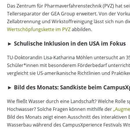
Das Zentrum für Pharmaverfahrenstechnik (PVZ) hat s
Tellerseparator der GEA Group erweitert. Von der Vorkult
Zellabtrennung und Wirkstoffreinigung lässt sich nun d
Wertschöpfungskette im PVZ
abbilden.
►
Schulische Inklusion in den USA im Fokus
TU-Doktorandin Lisa-Katharina Möhlen untersucht an 35
Schüler*innen mit besonderem Förderbedarf unterricht
vergleicht sie US-amerikanische Richtlinien und Praktik
►
Bild des Monats: Sandkiste beim CampusXp
Wie fließt Wasser durch eine Landschaft? Welche Rolle 
Hochwasser? Solche Fragen können mithilfe der
„Augme
Bild des Monats zeigt einen Ausschnitt des interaktiven 
Wasserbau während des CampusXperience Festivals Wis