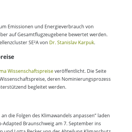
 um Emissionen und Energieverbrauch von
aber auf Gesamtflugzeugebene bewertet werden.
ellenzcluster SE²A von
Dr. Stanislav Karpuk
.
reise
ma Wissenschaftspreise
veröffentlicht. Die Seite
 Wissenschaftspreise, deren Nominierungsprozess
terstützend begleitet werden.
am an die Folgen des Klimawandels anpassen” laden
Co-Adapted Braunschweig am 7. September ins
nn und Lotta Becker von der Abteilung Klimaschutz