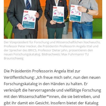
Der Vizepräsident für Forschung und Wissenschaftlichen Nachwuchs,
Professor Peter Hecker, die Präsidentin Professorin Angela Ittel und
der Sprecher des BRICS, Professor Dieter Jahn, präsentieren den
neuen Forschungskatalog. Bildnachweis: Max Fuhrmann/ TU
Braunschweig
Die Präsidentin Professorin Angela Ittel zur
Veröffentlichung: „Ich freue mich sehr, nun den neuen
Forschungskatalog in den Händen zu halten. Er
verknüpft die hervorragende und vielfältige Forschung
mit den Wissenschaftler*innen, die sie betreiben, und
gibt ihr damit ein Gesicht. Insofern bietet der Katalog