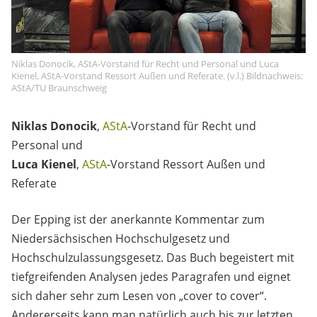
Niklas Donocik, AStA-Vorstand für Recht und Personal und Luca
Kienel, AStA-Vorstand Ressort Außen und Referate. (v.l.) Bildnachweis:
AStA/TU Braunschweig
Niklas Donocik
,
AStA
-Vorstand für Recht und
Personal und
Luca Kienel
,
AStA
-Vorstand Ressort Außen und
Referate
Der Epping ist der anerkannte Kommentar zum
Niedersächsischen Hochschulgesetz und
Hochschulzulassungsgesetz. Das Buch begeistert mit
tiefgreifenden Analysen jedes Paragrafen und eignet
sich daher sehr zum Lesen von „cover to cover“.
Andererseits kann man natürlich auch bis zur letzten