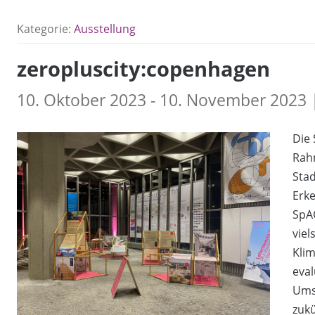
Kategorie:
Ausstellung
zeropluscity:copenhagen
10. Oktober 2023 - 10. November 2023 |
Die
Rah
Stad
Erke
SpAC
viel
Kli
eval
Umse
zukü