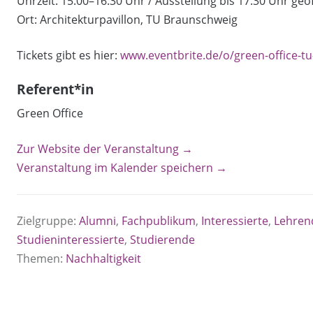
Uhrzeit: 15:00–16:30 Uhr / Ausstellung bis 17:30 Uhr geö
Ort: Architekturpavillon, TU Braunschweig
Tickets gibt es hier:
www.eventbrite.de/o/green-office-
Referent*in
Green Office
Zur Website der Veranstaltung →
Veranstaltung im Kalender speichern →
Zielgruppe:
Alumni
,
Fachpublikum
,
Interessierte
,
Lehren
Studieninteressierte
,
Studierende
Themen:
Nachhaltigkeit