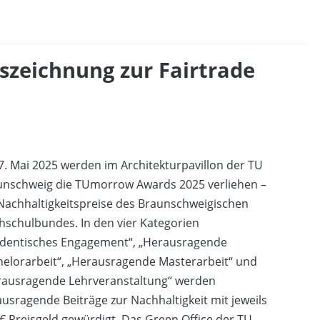
zeichnung zur Fairtrade
. Mai 2025 werden im Architekturpavillon der TU
unschweig die TUmorrow Awards 2025 verliehen –
Nachhaltigkeitspreise des Braunschweigischen
schulbundes. In den vier Kategorien
udentisches Engagement“, „Herausragende
helorarbeit“, „Herausragende Masterarbeit“ und
rausragende Lehrveranstaltung“ werden
usragende Beiträge zur Nachhaltigkeit mit jeweils
€ Preisgeld gewürdigt. Das Green Office der TU