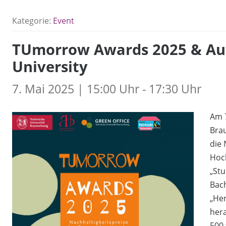
Kategorie:
Event
TUmorrow Awards 2025 & Aus
University
7. Mai 2025 | 15:00 Uhr - 17:30 Uhr
Am 7
Bra
die 
Hoch
„St
Bac
„He
hera
500 