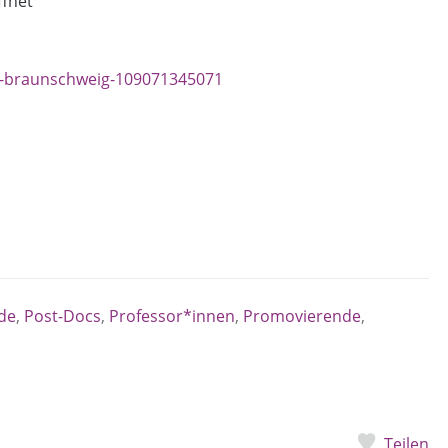
ffnet
tu-braunschweig-109071345071
de
,
Post-Docs
,
Professor*innen
,
Promovierende
,
Teilen