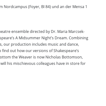
r am Nordcampus (Foyer, BI 84) und an der Mensa 1
 theatre ensemble directed by Dr. Maria Marcsek-
akespeare’s A Midsummer Night’s Dream. Combining
es, our production includes music and dance,
o find out how our versions of Shakespeare’s
ck Bottom the Weaver is now Nicholas Bottomson,
will his mischievous colleagues have in store for