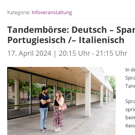
Kategorie:
Infoveranstaltung
Tandembörse: Deutsch – Spani
Portugiesisch /– Italienisch
17. April 2024 | 20:15 Uhr - 21:15 Uhr
In 
Spr
Tan
Spr
spri
bei
Ken