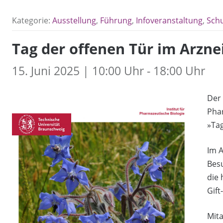
Kategorie:
Ausstellung
,
Führung
,
Infoveranstaltung
,
Schu
Tag der offenen Tür im Arzne
15. Juni 2025 | 10:00 Uhr - 18:00 Uhr
Der 
Phar
»Tag
Im A
Bes
die 
Gift
Mita