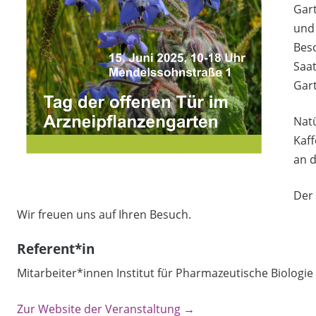
Gart
und 
Beso
Saat
Gart
Natü
Kaf
an d
Der E
Wir freuen uns auf Ihren Besuch.
Referent*in
Mitarbeiter*innen Institut für Pharmazeutische Biologie
Zur Website der Veranstaltung →