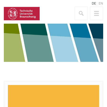
DE
EN