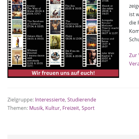
zeig
ist 
die 
Komm
Sch
Zur
Ver
Zielgruppe:
Interessierte
,
Studierende
Themen:
Musik, Kultur, Freizeit, Sport