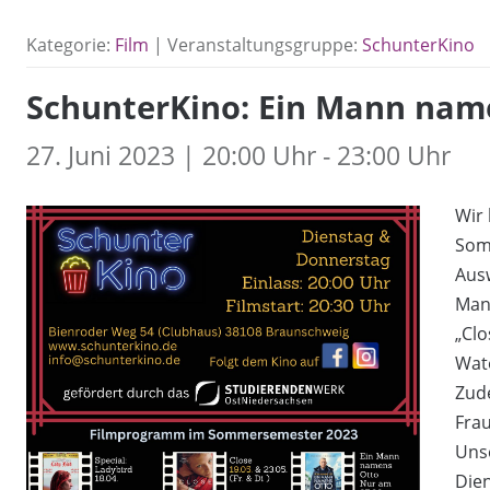
Kategorie:
Film
| Veranstaltungsgruppe:
SchunterKino
SchunterKino: Ein Mann nam
27. Juni 2023 | 20:00 Uhr - 23:00 Uhr
Wir
Somm
Ausw
Man
„Clo
Wate
Zud
Frau
Uns
Dien