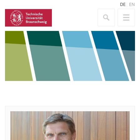
DE
EN