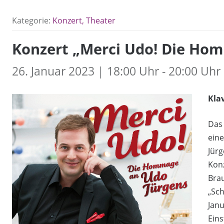
Kategorie:
Konzert, Theater
Konzert „Merci Udo! Die Ho
26. Januar 2023 | 18:00 Uhr - 20:00 Uhr
Kla
Das 
ein
Jürg
Konz
Brau
„Sch
Jan
Ein