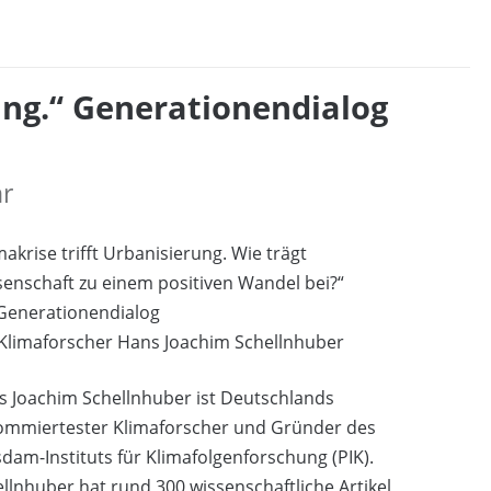
rung.“ Generationendialog
hr
makrise trifft Urbanisierung. Wie trägt
enschaft zu einem positiven Wandel bei?“
 Generationendialog
 Klimaforscher Hans Joachim Schellnhuber
s Joachim Schellnhuber ist Deutschlands
ommiertester Klimaforscher und Gründer des
dam-Instituts für Klimafolgenforschung (PIK).
llnhuber hat rund 300 wissenschaftliche Artikel