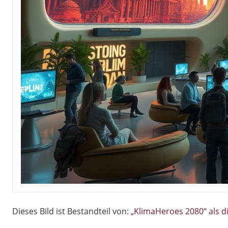
Dieses Bild ist Bestandteil von:
„KlimaHeroes 2080“ als d