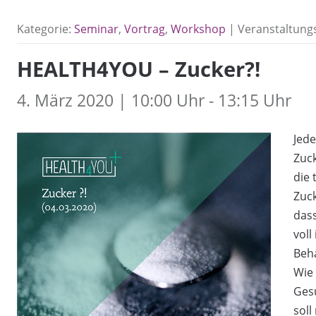
Kategorie:
Seminar
,
Vortrag
,
Workshop
| Veranstaltung
HEALTH4YOU – Zucker?!
4. März 2020 | 10:00 Uhr - 13:15 Uhr
Jede
Zuck
die
Zuc
dass
voll
Beh
Wie 
Ges
sol