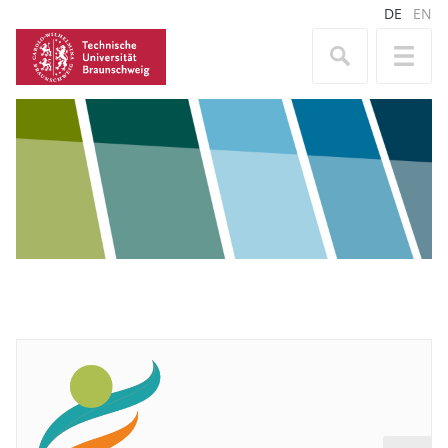
DE
EN