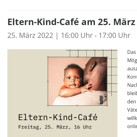
Eltern-Kind-Café am 25. März
25. März 2022 | 16:00 Uhr - 17:00 Uhr
Das 
Mögl
aus
Kont
Nach
blei
den 
Väte
will
onli