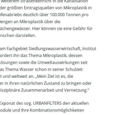
 weiterem Straßenkehricht in die Kanalisation
 der größten Eintragsquellen von Mikroplastik in
eifenabriebs deutlich über 100.000 Tonnen pro
engen an Mikroplastik über die
lächengewässer. Hier können sie eine Gefahr für
enschen darstellen.
am Fachgebiet Siedlungswasserwirtschaft, Institut
fordert ihn das Thema Mikroplastik, dessen
Lösungen sowie die Umweltauswirkungen seit
as Thema Wasser schon in seiner Schulzeit
 und weltweit an. „Mein Ziel ist es, die
er in ihren natürlichen Zustand zu bringen oder
erdisziplinäre Zusammenarbeit und Vernetzung.“
Exponat des sog. URBANFILTERS den aktuellen
rmodule und Ihre Kombinationsmöglichkeiten