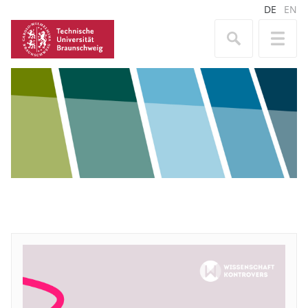
DE
EN