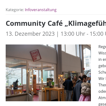
Kategorie:
Infoveranstaltung
Community Café „Klimagefüh
13. Dezember 2023 | 13:00 Uhr - 15:00
Reg
Wiss
in 
gebo
Sch
Wir 
The
ode
Atm
gese