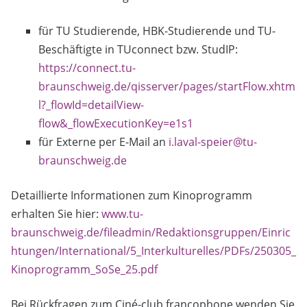
für TU Studierende, HBK-Studierende und TU-
Beschäftigte in TUconnect bzw. StudIP:
https://connect.tu-
braunschweig.de/qisserver/pages/startFlow.xhtm
l?_flowId=detailView-
flow&_flowExecutionKey=e1s1
für Externe per E-Mail an
i.laval-speier@tu-
braunschweig.de
Detaillierte Informationen zum Kinoprogramm
erhalten Sie hier:
www.tu-
braunschweig.de/fileadmin/Redaktionsgruppen/Einric
htungen/International/5_Interkulturelles/PDFs/250305_
Kinoprogramm_SoSe_25.pdf
Bei Rückfragen zum Ciné-club francophone wenden Sie