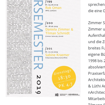
sprechen,
die eine 
Zimmer S
Zimmer u
Aufentha
und die Z
breites F
eigene Bü
1998 bis 
absolvier
Praxiser
Architekt
& Lüthi A
nArchitec
Mitarbeit