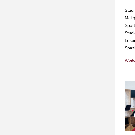
Staun
Mai g
Sport
Studi
Lesun
Spazi
Weit