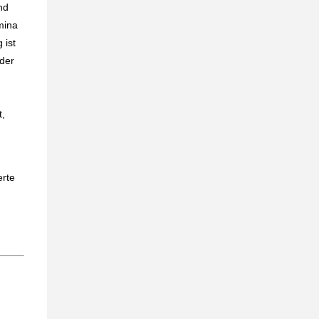
nd
mina
 ist
 der
t,
erte