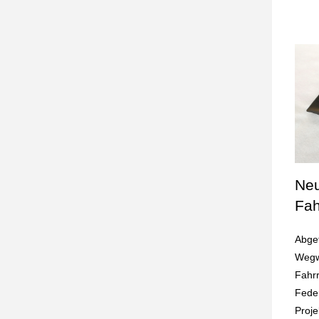
Neu
Fah
Abgef
Wegw
Fahrr
Feder
Proje