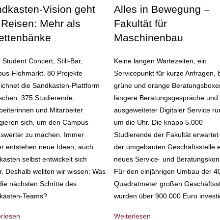
Alles in Bewegung –
dkasten-Vision geht
Fakultät für
 Reisen: Mehr als
Maschinenbau
ettenbänke
Keine langen Wartezeiten, ein
Student Concert, Still-Bar,
Servicepunkt für kurze Anfragen, 
us-Flohmarkt. 80 Projekte
grüne und orange Beratungsboxen
ichnet die Sandkasten-Plattform
längere Beratungsgespräche und 
schen. 375 Studierende,
ausgeweiteter Digitaler Service r
beiterinnen und Mitarbeiter
um die Uhr. Die knapp 5.000
gieren sich, um den Campus
Studierende der Fakultät erwartet 
nswerter zu machen. Immer
der umgebauten Geschäftsstelle e
r entstehen neue Ideen, auch
neues Service- und Beratungskon
asten selbst entwickelt sich
Für den einjährigen Umbau der 4
r. Deshalb wollten wir wissen: Was
Quadratmeter großen Geschäftsst
die nächsten Schritte des
wurden über 900.000 Euro investie
kasten-Teams?
Weiterlesen
erlesen