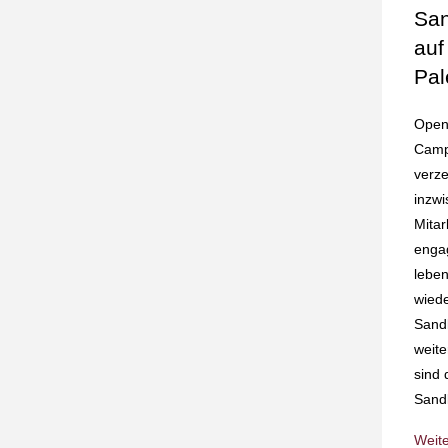
San
auf
Pal
Open 
Camp
verze
inzwi
Mitar
enga
lebe
wiede
Sandk
weite
sind 
Sand
Weit