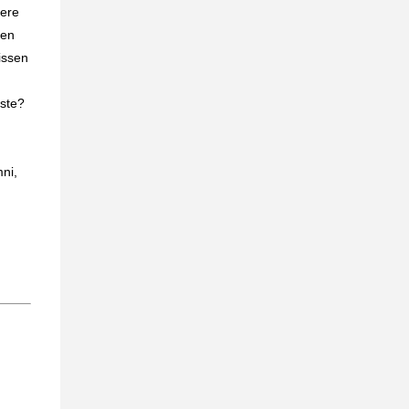
dere
ten
issen
ste?
ni,