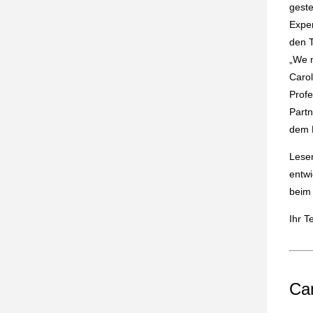
geste
Exper
den T
„We m
Carol
Profe
Partn
dem E
Lesen
entwi
beim 
Ihr 
Ca