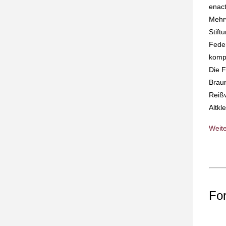
enact
Mehr
Stift
Feder
kompl
Die 
Brau
Reiß
Altkl
Weit
Fo