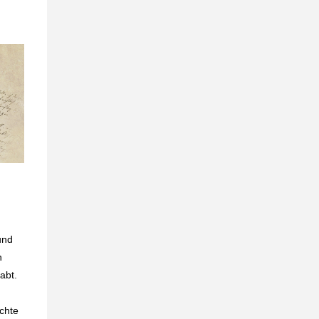
und
h
abt.
chte