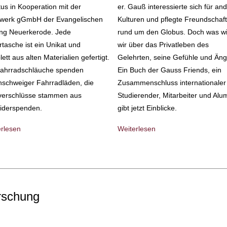
us in Kooperation mit der
er. Gauß interessierte sich für an
werk gGmbH der Evangelischen
Kulturen und pflegte Freundschaf
ung Neuerkerode. Jede
rund um den Globus. Doch was w
tasche ist ein Unikat und
wir über das Privatleben des
ett aus alten Materialien gefertigt.
Gelehrten, seine Gefühle und Äng
Fahrradschläuche spenden
Ein Buch der Gauss Friends, ein
nschweiger Fahrradläden, die
Zusammenschluss internationaler
verschlüsse stammen aus
Studierender, Mitarbeiter und Alum
eiderspenden.
gibt jetzt Einblicke.
erlesen
Weiterlesen
rschung