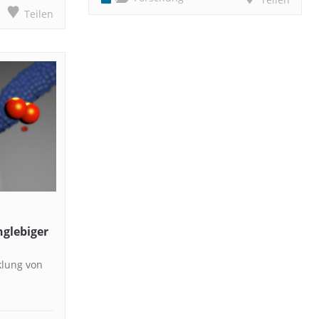
Teilen
nglebiger
klung von