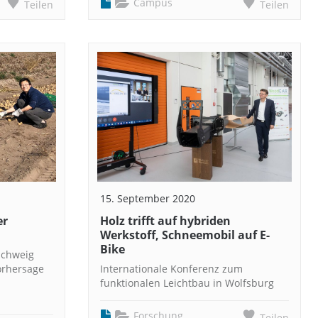
Campus
Teilen
Teilen
15. September 2020
er
Holz trifft auf hybriden
Werkstoff, Schneemobil auf E-
Bike
schweig
orhersage
Internationale Konferenz zum
funktionalen Leichtbau in Wolfsburg
Forschung
Teilen