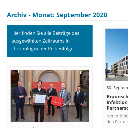
Archiv - Monat:
September 2020
Hier finden Sie alle Beiträge des
ausgewählten Zeitraums in
chronologischer Reihenfolge.
30. Septem
Braunsch
Infektio
Partners
Neuer BRIC
den Partn