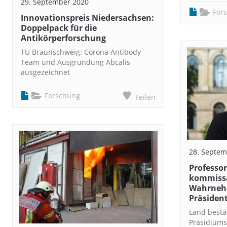
29. September 2020
For
Innovationspreis Niedersachsen:
Doppelpack für die
Antikörperforschung
TU Braunschweig: Corona Antibody
Team und Ausgründung Abcalis
ausgezeichnet
Forschung
Teilen
28. Septem
Professor
kommissa
Wahrnehm
Präsident
Land bestä
Präsidiums