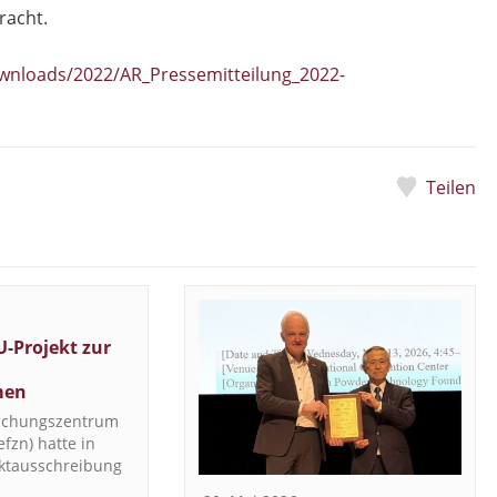
racht.
downloads/2022/AR_Pressemitteilung_2022-
Teilen
U-Projekt zur
men
rschungszentrum
fzn) hatte in
ektausschreibung