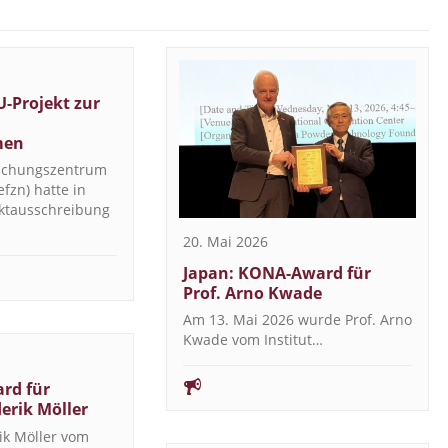
U-Projekt zur
men
rschungszentrum
fzn) hatte in
ektausschreibung
20. Mai 2026
Japan: KONA-Award für
Prof. Arno Kwade
Am 13. Mai 2026 wurde Prof. Arno
Kwade vom Institut…
rd für
derik Möller
ik Möller vom