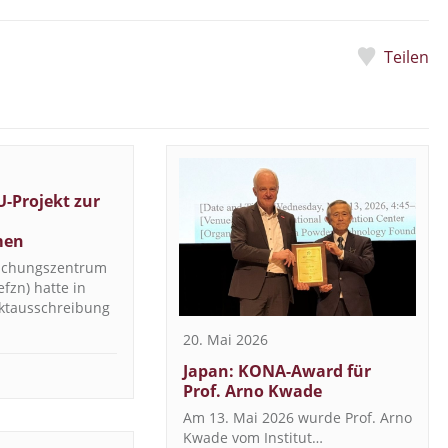
Teilen
U-Projekt zur
men
rschungszentrum
fzn) hatte in
ektausschreibung
20. Mai 2026
Japan: KONA-Award für
Prof. Arno Kwade
Am 13. Mai 2026 wurde Prof. Arno
Kwade vom Institut…