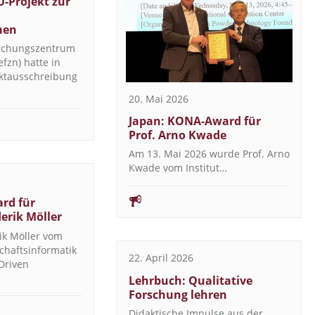
U-Projekt zur
men
rschungszentrum
fzn) hatte in
ektausschreibung
20. Mai 2026
Japan: KONA-Award für
Prof. Arno Kwade
Am 13. Mai 2026 wurde Prof. Arno
Kwade vom Institut…
rd für
derik Möller
ik Möller vom
schaftsinformatik
22. April 2026
Driven
Lehrbuch: Qualitative
Forschung lehren
Didaktische Impulse aus der