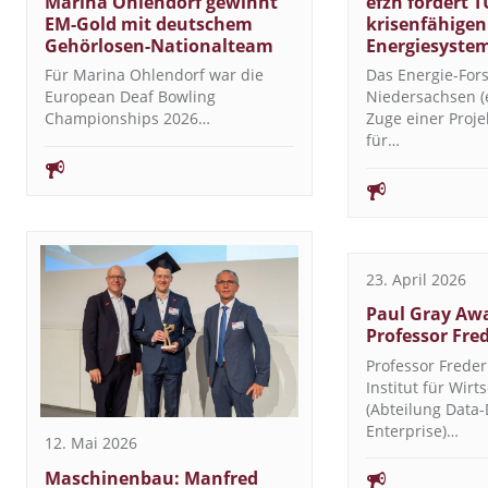
Marina Ohlendorf gewinnt
efzn fördert T
EM-Gold mit deutschem
krisenfähigen
Gehörlosen-Nationalteam
Energiesyste
Für Marina Ohlendorf war die
Das Energie-Fo
European Deaf Bowling
Niedersachsen (e
Championships 2026…
Zuge einer Proj
für…
23. April 2026
Paul Gray Awa
Professor Fre
Professor Freder
Institut für Wirt
(Abteilung Data-
Enterprise)…
12. Mai 2026
Maschinenbau: Manfred