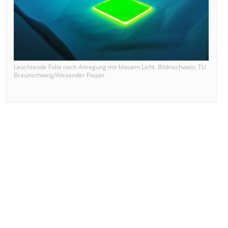
Leuchtende Folie nach Anregung mit blauem Licht. Bildnachweis: TU
Braunschweig/Alexander Pieper