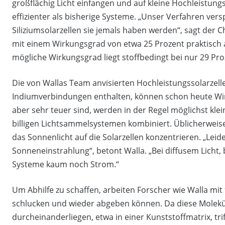
großflächig Licht einfangen und auf kleine Hochleistung
effizienter als bisherige Systeme. „Unser Verfahren ver
Siliziumsolarzellen sie jemals haben werden“, sagt der C
mit einem Wirkungsgrad von etwa 25 Prozent praktisch a
mögliche Wirkungsgrad liegt stoffbedingt bei nur 29 Pro
Die von Wallas Team anvisierten Hochleistungssolarzell
Indiumverbindungen enthalten, können schon heute Wirk
aber sehr teuer sind, werden in der Regel möglichst klei
billigen Lichtsammelsystemen kombiniert. Üblicherweis
das Sonnenlicht auf die Solarzellen konzentrieren. „Leid
Sonneneinstrahlung“, betont Walla. „Bei diffusem Licht
Systeme kaum noch Strom.“
Um Abhilfe zu schaffen, arbeiten Forscher wie Walla mit
schlucken und wieder abgeben können. Da diese Molekü
durcheinanderliegen, etwa in einer Kunststoffmatrix, triff