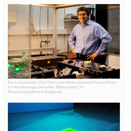
Der Lichtsammler: Prof. Peter Jomo Walla entwickelt Farbstofffolien
für Hochleistungssolarzellen. Bildnachweis: TU
Braunschweig/Kathrin Burghardt