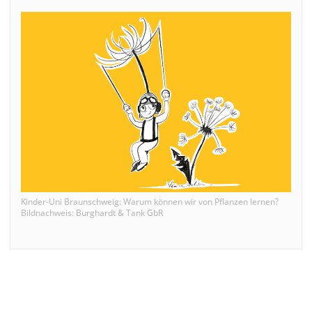
Kinder-Uni Braunschweig: Warum können wir von Pflanzen lernen?
Bildnachweis: Burghardt & Tank GbR