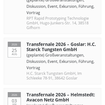
(geplante) Großveranstaltungen
,
Diskussion
,
Event
,
Exkursion
,
Führung
,
Vortrag
RPT Rapid Prototyping Technologie
GmbH, Hugo-Junkers-Str. 14, 38518
Gifhorn
Transfernale 2026 – Goslar: H.C.
2026
Starck Tungsten GmbH
25
AUG
(geplante) Großveranstaltungen
,
Diskussion
,
Event
,
Exkursion
,
Führung
,
Vortrag
H.C. Starck Tungsten GmbH, Im
Schleeke 78-91, 38642 Goslar
Transfernale 2026 – Helmstedt:
2026
Avacon Netz GmbH
03
SEP