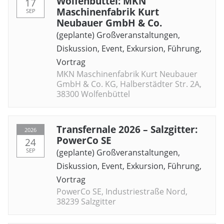
Wolfenbüttel: MKN
17
Maschinenfabrik Kurt
SEP
Neubauer GmbH & Co.
(geplante) Großveranstaltungen
,
Diskussion
,
Event
,
Exkursion
,
Führung
,
Vortrag
MKN Maschinenfabrik Kurt Neubauer
GmbH & Co. KG, Halberstädter Str. 2A,
38300 Wolfenbüttel
Transfernale 2026 – Salzgitter:
2026
PowerCo SE
24
SEP
(geplante) Großveranstaltungen
,
Diskussion
,
Event
,
Exkursion
,
Führung
,
Vortrag
PowerCo SE, Industriestraße Nord,
38239 Salzgitter