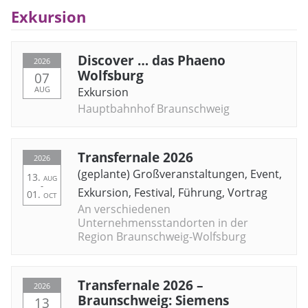
Exkursion
Discover … das Phaeno
2026
Wolfsburg
07
AUG
Exkursion
Hauptbahnhof Braunschweig
Transfernale 2026
2026
(geplante) Großveranstaltungen
,
Event
,
13.
AUG
-
Exkursion
,
Festival
,
Führung
,
Vortrag
01.
OCT
An verschiedenen
Unternehmensstandorten in der
Region Braunschweig-Wolfsburg
Transfernale 2026 –
2026
Braunschweig: Siemens
13