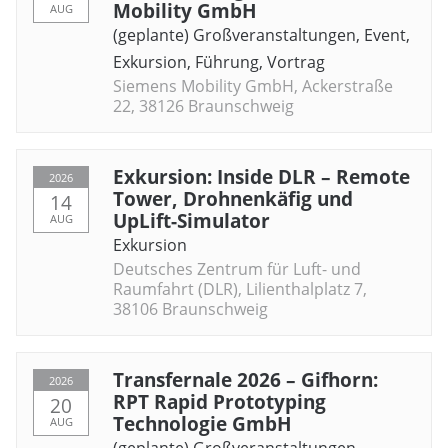
Mobility GmbH
AUG
(geplante) Großveranstaltungen
,
Event
,
Exkursion
,
Führung
,
Vortrag
Siemens Mobility GmbH, Ackerstraße
22, 38126 Braunschweig
Exkursion: Inside DLR – Remote
2026
Tower, Drohnenkäfig und
14
UpLift-Simulator
AUG
Exkursion
Deutsches Zentrum für Luft- und
Raumfahrt (DLR), Lilienthalplatz 7,
38106 Braunschweig
Transfernale 2026 – Gifhorn:
2026
RPT Rapid Prototyping
20
Technologie GmbH
AUG